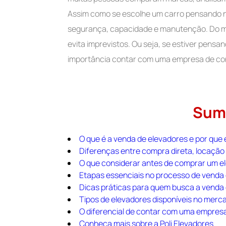
Assim como se escolhe um carro pensando no
segurança, capacidade e manutenção. Do 
evita imprevistos. Ou seja, se estiver pens
importância contar com uma empresa de con
Sum
O que é a venda de elevadores e por que 
Diferenças entre compra direta, locaçã
O que considerar antes de comprar um e
Etapas essenciais no processo de venda
Dicas práticas para quem busca a venda
Tipos de elevadores disponíveis no merc
O diferencial de contar com uma empres
Conheça mais sobre a Poli Elevadores