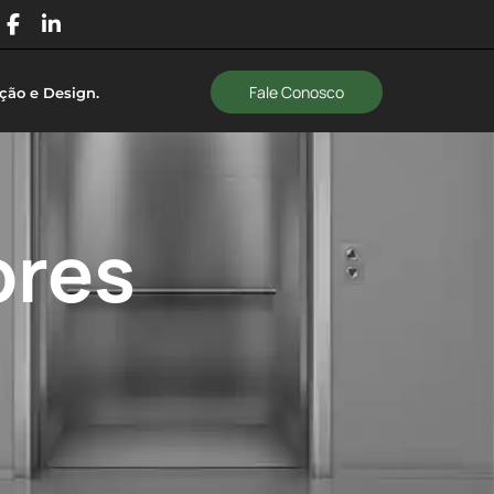
Fale Conosco
ção e Design
.
ores