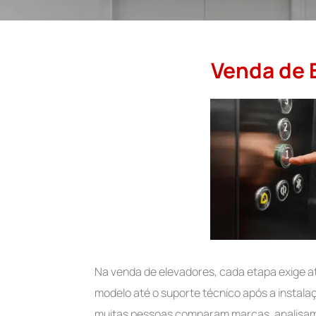
Venda de 
Na venda de elevadores, cada etapa exige a
modelo até o suporte técnico após a instala
muitas pessoas comparam marcas, analisam c