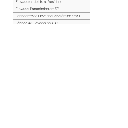
Elevadores de Lixo e Resíduos
Elevador Panorâmico em SP
Fabricante de Elevador Panorâmico em SP
Fábrica de Elevador no ABC
Fabricante de Elevador no ABC
Fábrica de Elevador no ABCD
Fabricante de Elevador na Zona Oeste
Fábrica de Elevador na Zona Oeste
Elevador Panorâmico em Alphaville
Elevadores para Hospital
Manutenção em Elevadores em Osasco
Manutenção em Elevadores em Barueri
Manutenção em Elevadores em Itapevi
Manutenção em Elevadores em Sorocaba
Manutenção em Elevadores na Lapa
Elevadores para Deficiente
Fábrica de Elevadores para Deficiente
Fabricante de Elevadores para Deficiente