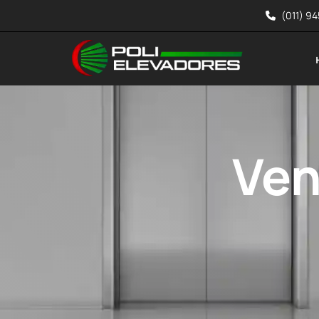
(011) 9
Ven