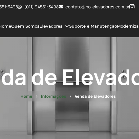
4551-3498
(011) 94551-3498
contato@polielevadores.com.br
Home
Quem Somos
Elevadores
Suporte e Manutenção
Moderniza
da de Elevad
Home
Informações
Venda de Elevadores