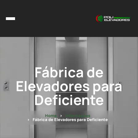
Fábrica de
Elevadores para
Deficiente
Home
Informações
Fábrica de Elevadores para Deficiente