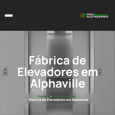
Fábrica de
Elevadores em
Alphaville
Home
Informações
Fábrica de Elevadores em Alphaville