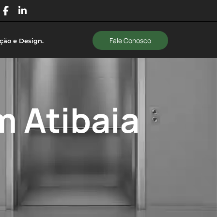
Fale Conosco
ção e Design
.
m Atibaia