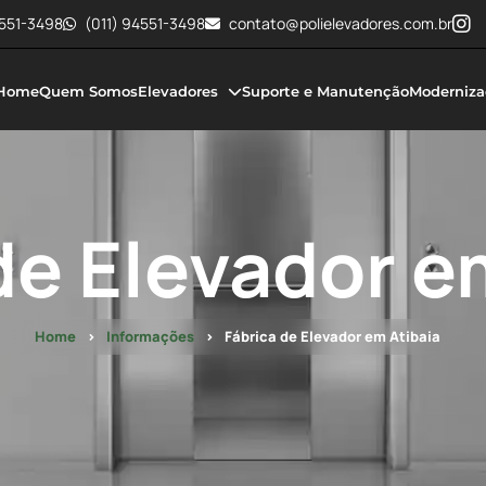
4551-3498
(011) 94551-3498
contato@polielevadores.com.br
Home
Quem Somos
Elevadores
Suporte e Manutenção
Moderniza
de Elevador e
Home
Informações
Fábrica de Elevador em Atibaia