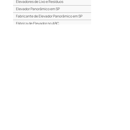
Elevadores de Lixo e Resíduos
Elevador Panorâmico em SP
Fabricante de Elevador Panorâmico em SP
Fábrica de Elevador no ABC
Fabricante de Elevador no ABC
Fábrica de Elevador no ABCD
Fabricante de Elevador na Zona Oeste
Fábrica de Elevador na Zona Oeste
Elevador Panorâmico em Alphaville
Elevadores para Hospital
Manutenção em Elevadores em Osasco
Manutenção em Elevadores em Barueri
Manutenção em Elevadores em Itapevi
Manutenção em Elevadores em Sorocaba
Manutenção em Elevadores na Lapa
Elevadores para Deficiente
Fábrica de Elevadores para Deficiente
Fabricante de Elevadores para Deficiente