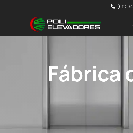
(011) 9
Fábrica 